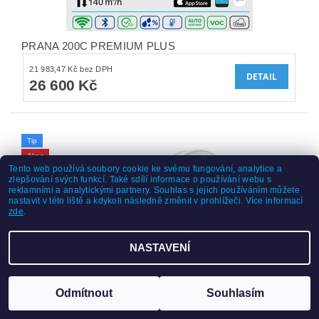
PRANA 200C PREMIUM PLUS
21 983,47 Kč bez DPH
DETAIL
26 600 Kč
Tip
Akce
Tento web používá soubory cookie ke svému fungování, analytice a
zlepšování svých funkcí. Také sdílí informace o používání webu s
reklamními a analytickými partnery. Souhlas s jejich používáním můžete
nastavit v této liště a kdykoli následně změnit v prohlížeči. Více informací
zde
.
NASTAVENÍ
Odmítnout
Souhlasím
PRANA 200C BASIC