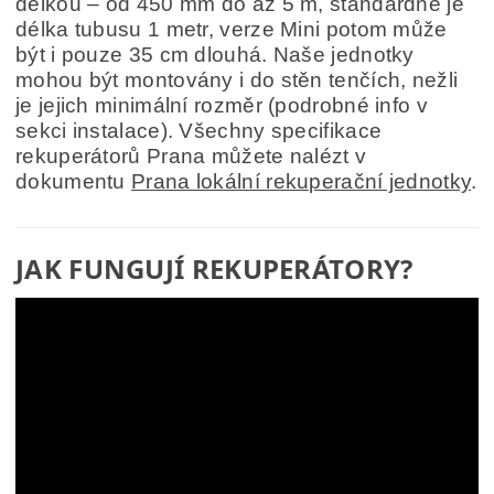
délkou – od 450 mm do až 5 m, standardně je
délka tubusu 1 metr, verze Mini potom může
být i pouze 35 cm dlouhá. Naše jednotky
mohou být montovány i do stěn tenčích, nežli
je jejich minimální rozměr (podrobné info v
sekci instalace). Všechny specifikace
rekuperátorů Prana můžete nalézt v
dokumentu
Prana lokální rekuperační jednotky
.
JAK FUNGUJÍ REKUPERÁTORY?