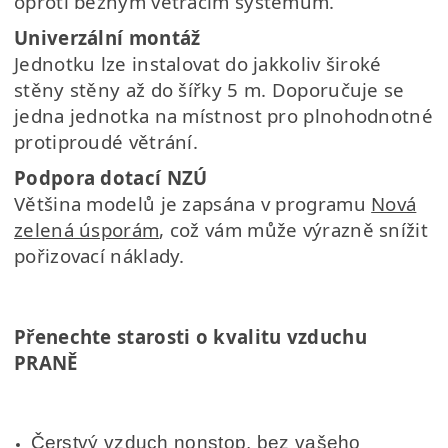
oproti běžným větracím systémům.
Univerzální montáž
Jednotku lze instalovat do jakkoliv široké
stěny stěny až do šířky 5 m. Doporučuje se
jedna jednotka
na místnost pro plnohodnotné
protiproudé větrání.
Podpora dotací NZÚ
Většina modelů je zapsána v programu
Nová
zelená úsporám
, což vám může
výrazně snížit
pořizovací náklady.
Přenechte starosti o kvalitu vzduchu
PRANĚ
Čerstvý vzduch nonstop, bez vašeho