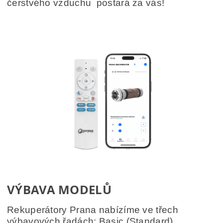
čerstvého vzduchu postará za vás!
VÝBAVA MODELŮ
Rekuperátory Prana nabízíme ve třech
výbavových řadách:
Basic
(Standard),