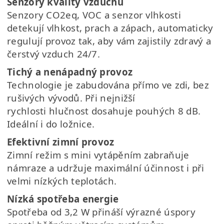
Senzory kvality vzduchu
Senzory CO2eq, VOC a senzor vlhkosti
detekují vlhkost, prach a zápach, automaticky
regulují
provoz tak, aby vám zajistily zdravý a
čerstvý vzduch 24/7.
Tichý a nenápadný provoz
Technologie je zabudována přímo ve zdi, bez
rušivých vývodů. Při nejnižší
rychlosti
hlučnost dosahuje pouhých 8 dB.
Ideální i do ložnice.
Efektivní zimní provoz
Zimní režim s mini vytápěním zabraňuje
námraze a udržuje maximální účinnost i při
velmi nízkých teplotách.
Nízká spotřeba energie
Spotřeba od 3,2 W přináší výrazné úspory