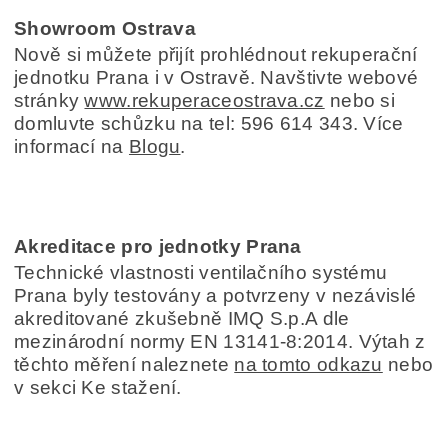
Showroom Ostrava
Nově si můžete přijít prohlédnout rekuperační
jednotku Prana i v Ostravě. Navštivte webové
stránky
www.rekuperaceostrava.cz
nebo si
domluvte schůzku na tel: 596 614 343. Více
informací na
Blog
u
.
Akreditace pro jednotky Prana
Technické vlastnosti ventilačního systému
Prana byly testovány a potvrzeny v nezávislé
akreditované zkušebně IMQ S.p.A dle
mezinárodní normy EN 13141-8:2014. Výtah z
těchto měření naleznete
na tomto odkazu
nebo
v sekci Ke stažení.