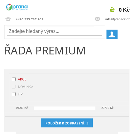
0 Kč
info@pranacz.cz
+420 733 262 262
ŘADA PREMIUM
AKCE
NOVINKA
TIP
19200
Kč
23700
Kč
POLOŽEK K ZOBRAZENÍ:
5