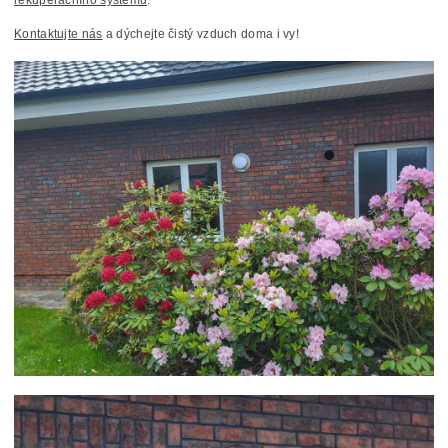
rekuperačního systému
.
Kontaktujte nás
a dýchejte čistý vzduch doma i vy!