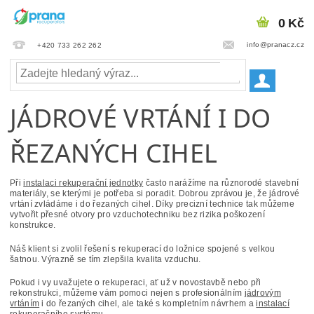
0 Kč
info@pranacz.cz
+420 733 262 262
JÁDROVÉ VRTÁNÍ I DO
ŘEZANÝCH CIHEL
Při
instalaci rekuperační jednotky
často narážíme na různorodé stavební
materiály, se kterými je potřeba si poradit. Dobrou zprávou je, že
jádrové
vrtání zvládáme i do řezaných cihel
. Díky precizní technice tak můžeme
vytvořit přesné otvory pro vzduchotechniku bez rizika poškození
konstrukce.
Náš klient si zvolil řešení s rekuperací do ložnice spojené s velkou
šatnou. Výrazně se tím
zlepšila kvalita vzduchu
.
Pokud i vy uvažujete o rekuperaci, ať už v novostavbě nebo při
rekonstrukci, můžeme vám pomoci nejen s profesionálním
jádrovým
vrtáním
i do řezaných cihel, ale také s kompletním návrhem a
instalací