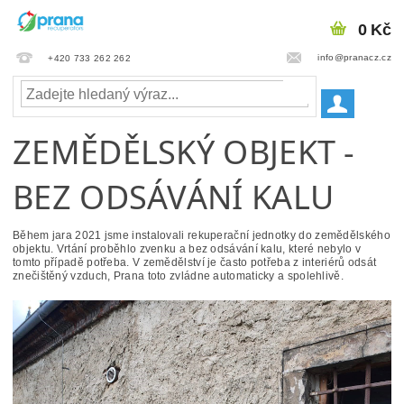
0 Kč
info@pranacz.cz
+420 733 262 262
ZEMĚDĚLSKÝ OBJEKT -
BEZ ODSÁVÁNÍ KALU
Během jara 2021 jsme instalovali
rekuperační
jednotky
do zemědělského
objektu. Vrtání proběhlo zvenku a bez
odsávání
kalu
, které nebylo v
tomto případě potřeba. V zemědělství je často potřeba z interiérů odsát
znečištěný vzduch, Prana toto zvládne automaticky a spolehlivě.