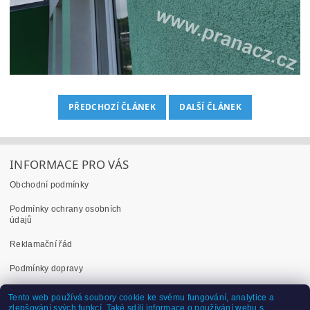
PŘEDCHOZÍ ČLÁNEK
DALŠÍ ČLÁNEK
INFORMACE PRO VÁS
Obchodní podmínky
Podmínky ochrany osobních
údajů
Reklamační řád
Podmínky dopravy
Dokumenty ke stažení
Tento web používá soubory cookie ke svému fungování, analytice a
zlepšování svých funkcí. Také sdílí informace o používání webu s