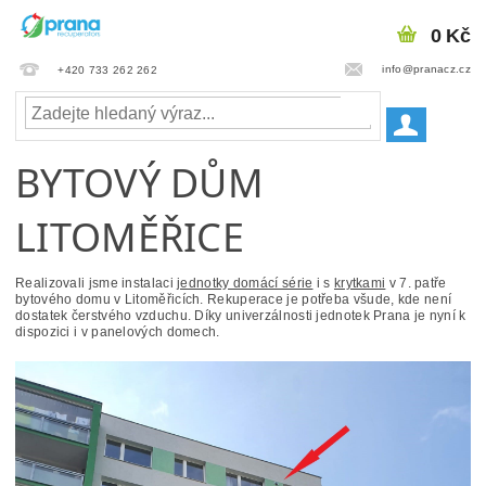
0 Kč
info@pranacz.cz
+420 733 262 262
BYTOVÝ DŮM
LITOMĚŘICE
Realizovali jsme instalaci
jednotky domácí série
i s
krytkami
v 7. patře
bytového domu v Litoměřicích. Rekuperace je potřeba všude, kde není
dostatek
čerstvého
vzduchu
. Díky univerzálnosti jednotek Prana je nyní k
dispozici i v panelových domech.