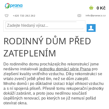
0 Kč
info@pranacz.cz
+420 733 262 262
RODINNÝ DŮM PŘED
ZATEPLENÍM
Do rodinného domu procházejícího rekonstrukcí jsme
nedávno instalovali
jednotku domácí série Prana
pro
zlepšení kvality vnitřního vzduchu. Díky rekonstrukci se
vrtalo zvenčí ještě před tím, než se dům zateplil.
Mnoho domů i po důkladné izolaci trápí
vlhkost
vzduchu
a s ní spojená
plíseň
. Přesně tomu rekuperační jednotky
dokáží zabránit, a proto jsou nedílnou součástí
úspěšných renovací, po kterých se již nemusí pořád
otevírat okna.