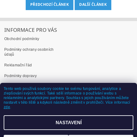
PŘEDCHOZÍ ČLÁNEK
DALŠÍ ČLÁNEK
INFORMACE PRO VÁS
Obchodní podmínky
Podmínky ochrany osobních
údajů
Reklamační řád
Podmínky dopravy
Dokumenty ke stažení
Tento web používá soubory cookie ke svému fungování, analytice a
zlepšování svých funkcí. Také sdílí informace o používání webu s
reklamními a analytickými partnery. Souhlas s jejich používáním můžete
nastavit v této liště a kdykoli následně změnit v prohlížeči. Více informací
Dřevěné pelety a brikety
zde
.
NASTAVENÍ
2026 ©
Pranacz.cz
, všechna práva vyhrazena