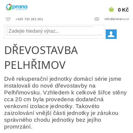
0 Kč
info@pranacz.cz
+420 733 262 262
DŘEVOSTAVBA
PELHŘIMOV
Dvě rekuperační jednotky domácí série jsme
instalovali do nové dřevostavby na
Pelhřimovsku. Vzhledem k celkové šířce stěny
cca 20 cm byla provedena
dodatečná
venkovní
izolace
jednotky. Takovéto
zaizolování vnější části jednotky je zárukou
správného
chodu
jednotky bez jejího
promrzání.