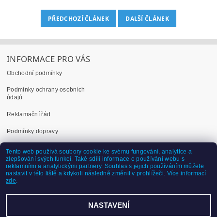
PŘEDCHOZÍ ČLÁNEK
DALŠÍ ČLÁNEK
INFORMACE PRO VÁS
Obchodní podmínky
Podmínky ochrany osobních
údajů
Reklamační řád
Podmínky dopravy
Dokumenty ke stažení
Tento web používá soubory cookie ke svému fungování, analytice a
zlepšování svých funkcí. Také sdílí informace o používání webu s
reklamními a analytickými partnery. Souhlas s jejich používáním můžete
nastavit v této liště a kdykoli následně změnit v prohlížeči. Více informací
Dřevěné pelety a brikety
zde
.
NASTAVENÍ
2026 ©
Pranacz.cz
, všechna práva vyhrazena