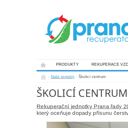
PRODUKTY
REKUPERACE VZ
Naše projekty
Školicí centrum
ŠKOLICÍ CENTRUM
Rekuperační jednotky Prana řady 2
který oceňuje
dopady
přísunu
čerst