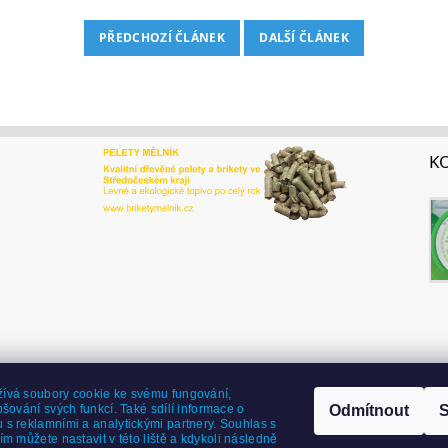
PŘEDCHOZÍ ČLÁNEK
DALŠÍ ČLÁNEK
K
Dřevěné pelety a brikety
ívá soubory cookie ke svému fungování,
pšování svých funkcí. Také sdílí informace o
Odmítnout
S
 s reklamními a analytickými partnery. Souhlas s
ím můžete nastavit v této liště a kdykoli následně