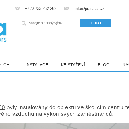
+420 733 262 262
info@pranacz.cz
DUCHU
INSTALACE
KE STAŽENÍ
BLOG
NA
00
byly instalovány do objektů ve školicím centru 
vého
vzduchu
na
výkon
svých zaměstnanců.